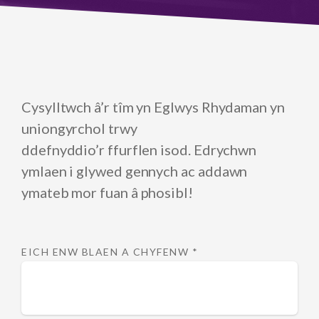
Cysylltwch â’r tîm yn Eglwys Rhydaman yn
uniongyrchol trwy
ddefnyddio’r ffurflen isod. Edrychwn
ymlaen i glywed gennych ac addawn
ymateb mor fuan â phosibl!
EICH ENW BLAEN A CHYFENW
*