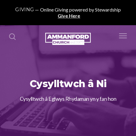
GIVING
Online Giving powered by Stewardship
Give Here
Cysylltwch â Ni
Cysylltwch â Eglwys Rhydaman yn y fan hon